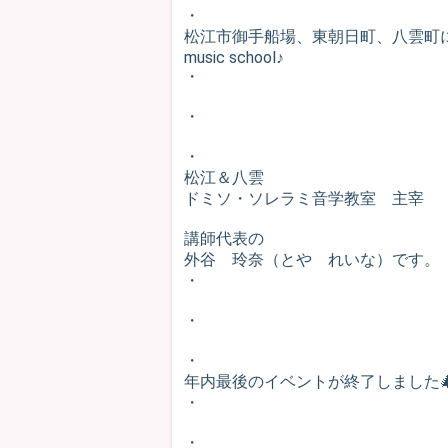
・
松江市御手船場、東朝日町、八雲町
music school♪
・
・
・
松江＆八雲
ドミソ・ソレラミ音学教室 主宰
講師代表の
外谷 玲奈（とや れいな）です。
・
・
・
年内最後のイベントが終了しました🎄みん
・
・