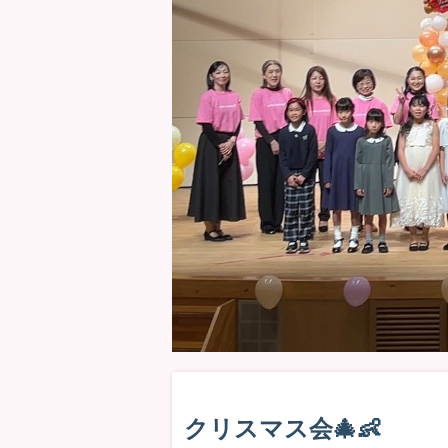
クリスマス会🎄👶