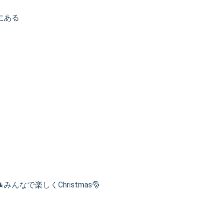
にある
なで楽しくChristmas🎅