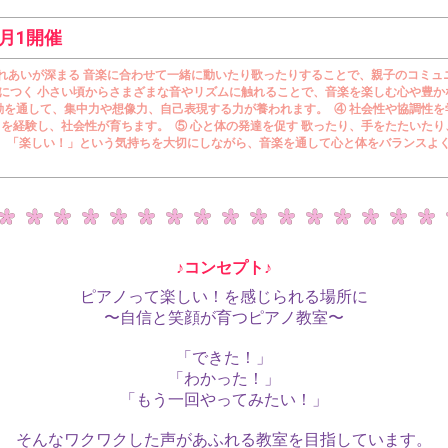
月1開催
のふれあいが深まる 音楽に合わせて一緒に動いたり歌ったりすることで、親子のコミ
身につく 小さい頃からさまざまな音やリズムに触れることで、音楽を楽しむ心や豊か
動を通して、集中力や想像力、自己表現する力が養われます。 ④ 社会性や協調性を
を経験し、社会性が育ちます。 ⑤ 心と体の発達を促す 歌ったり、手をたたいた
 「楽しい！」という気持ちを大切にしながら、音楽を通して心と体をバランスよ
♪コンセプト♪
ピアノって楽しい！を感じられる場所に
〜自信と笑顔が育つピアノ教室〜
「できた！」
「わかった！」
「もう一回やってみたい！」
そんなワクワクした声があふれる教室を目指しています。