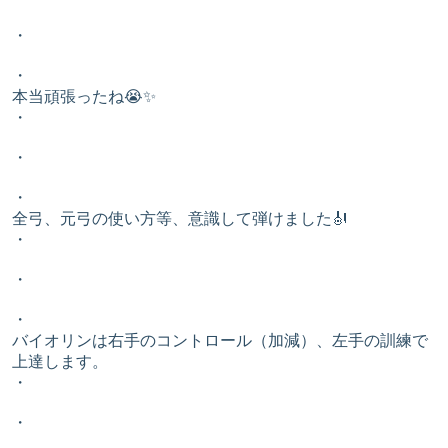
・
・
本当頑張ったね😭✨️
・
・
・
全弓、元弓の使い方等、意識して弾けました🎻
・
・
・
バイオリンは右手のコントロール（加減）、左手の訓練で
上達します。
・
・