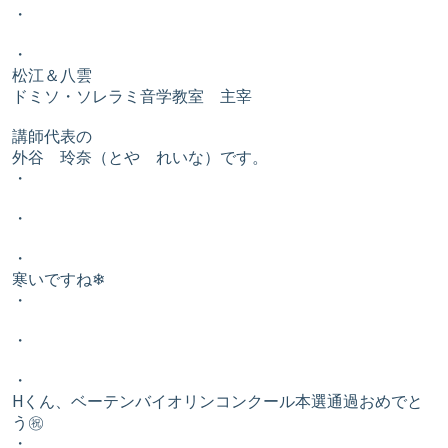
・
・
松江＆八雲
ドミソ・ソレラミ音学教室 主宰
講師代表の
外谷 玲奈（とや れいな）です。
・
・
・
寒いですね❄
・
・
・
Hくん、ベーテンバイオリンコンクール本選通過おめでと
う㊗️
・