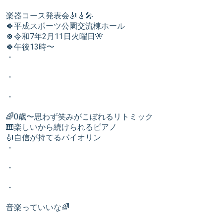
楽器コース発表会🎻🎸🎤
🍀平成スポーツ公園交流棟ホール
🍀令和7年2月11日火曜日🎌
🍀午後13時〜
・
・
・
🌈0歳〜思わず笑みがこぼれるリトミック
🎹楽しいから続けられるピアノ
🎻自信が持てるバイオリン
・
・
・
音楽っていいな🌈