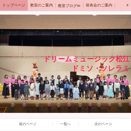
»
トップページ
教室のご案内
発表会のご案内
教室ブログ✏️
規約
instagram
ご予約はこちら
ドリームミュージック松江
ドミソ・ソレラミ
前のページ
一覧へ
次のページ