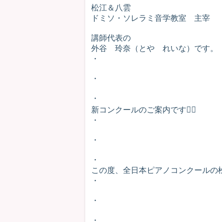
松江＆八雲
ドミソ・ソレラミ音学教室 主宰
講師代表の
外谷 玲奈（とや れいな）です。
・
・
・
新コンクールのご案内です🙇‍♀
・
・
・
この度、全日本ピアノコンクールの
・
・
・