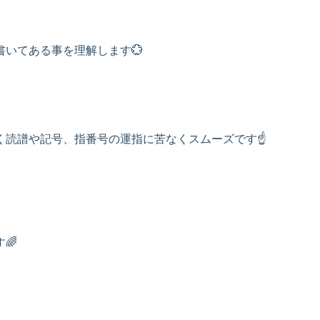
いてある事を理解します💮
く読譜や記号、指番号の運指に苦なくスムーズです☝
🌈