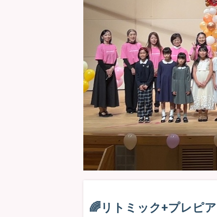
🌈リトミック+プレピア