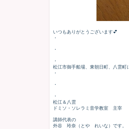
いつもありがとうございます💕
・
・
・
松江市御手船場、東朝日町、八雲町にあるm
・
・
・
松江＆八雲
ドミソ・ソレラミ音学教室 主宰
講師代表の
外谷 玲奈（とや れいな）です。