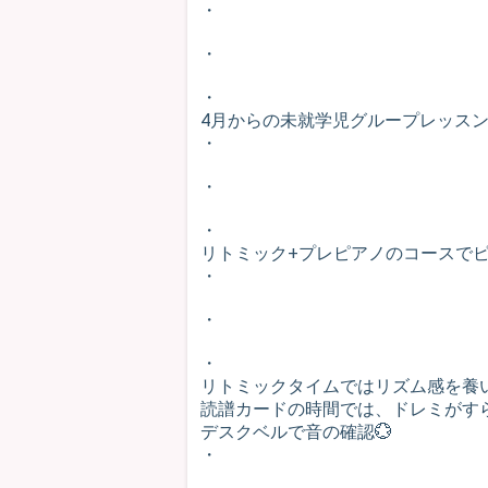
・
・
・
4月からの未就学児グループレッスン
・
・
・
リトミック+プレピアノのコースでピ
・
・
・
リトミックタイムではリズム感を養
読譜カードの時間では、ドレミがす
デスクベルで音の確認💮
・