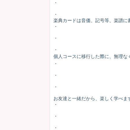
・
・
楽典カードは音価、記号等、楽譜に書
・
・
・
個人コースに移行した際に、無理な
・
・
・
お友達と一緒だから、楽しく学べます
・
・
・