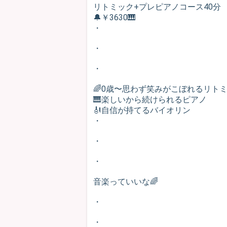
リトミック+プレピアノコース40分
🔔￥3630🎹
・
・
・
🌈0歳〜思わず笑みがこぼれるリト
🎹楽しいから続けられるピアノ
🎻自信が持てるバイオリン
・
・
・
音楽っていいな🌈
・
・