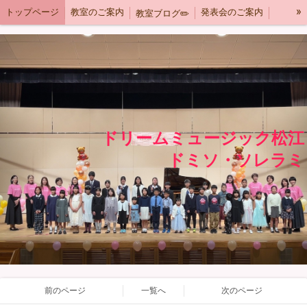
»
トップページ
教室のご案内
発表会のご案内
教室ブログ✏️
規約
instagram
ご予約はこちら
ドリームミュージック松江
ドミソ・ソレラミ
前のページ
一覧へ
次のページ