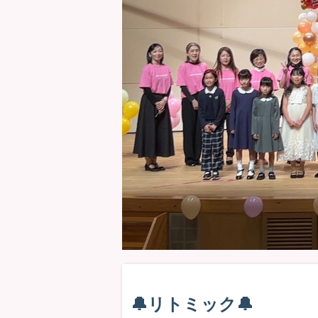
🔔リトミック🔔